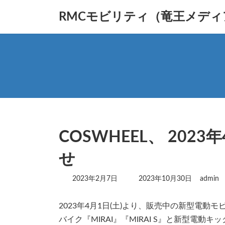
コ
ナ
RMCモビリティ（竜王メデ
ン
ビ
テ
ゲ
ン
ー
ツ
シ
へ
ョ
ス
ン
キ
に
ッ
移
プ
動
COSWHEEL、 202
せ
最
2023年2月7日
2023年10月30日
admin
終
更
2023年4月1日(土)より、販売中の新型電動モビ
新
日
バイク『MIRAI』『MIRAI S』と新型電動キ
時